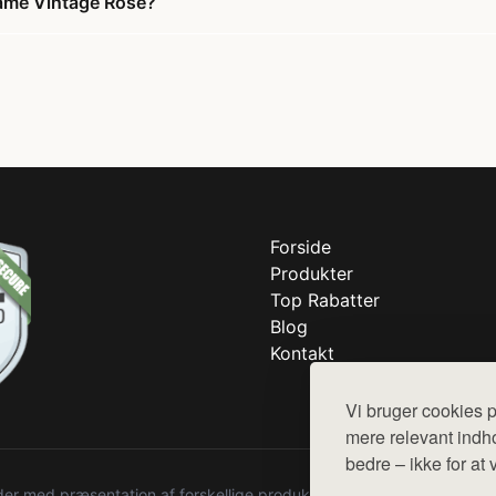
Dame Vintage Rose?
Forside
Produkter
Top Rabatter
Blog
Kontakt
Vi bruger cookies p
mere relevant indho
bedre – ikke for at 
r med præsentation af forskellige produkter fra diverse webshops. De