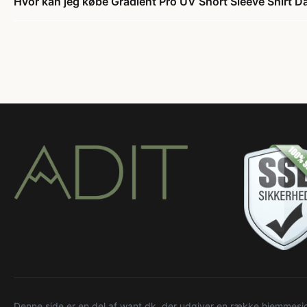
Hvor kan jeg købe Gradient Pro UV Short Sleeve Shirt 
Denne side er en del af want.dk, der udgiver en række hjemmeside