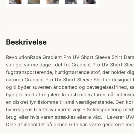
Beskrivelse
RevolutionRace Gradient Pro UV Short Sleeve Shirt Dame 
solrige, varme dage i det fri. Gradient Pro UV Short Sleev
fugttransporterende, hurtigttørrende stof, der holder dig
naturen Gradient Pro UV Short Sleeve Shirt er designet t
og tilbyder suveræn åndbarhed og bevægelsesfrihed, sam
hjælper med at regulere kropstemperaturen, når intensitet
en diskret lynlåslomme til små værdigenstande. Den kortæ
hverdagens friluftsliv i varmt vejr. - Soleksponering m
brug, eller hvis varen strækkes eller e våd. - Leverer 
Dele af indholdet på denne side kan være genereret med