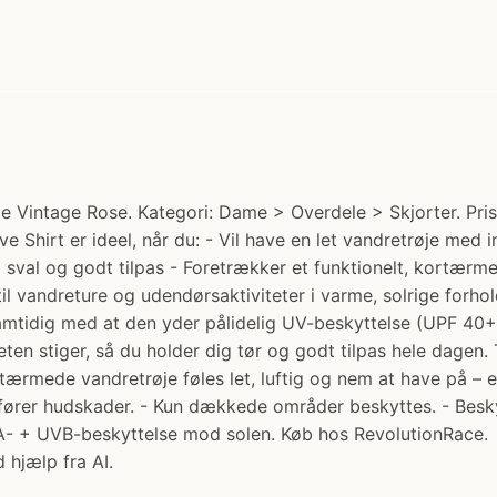
Vintage Rose. Kategori: Dame > Overdele > Skjorter. Pris: 4
e Shirt er ideel, når du: - Vil have en let vandretrøje med 
 sval og godt tilpas - Foretrækker et funktionelt, kortærmet
il vandreture og udendørsaktiviteter i varme, solrige forho
tidig med at den yder pålidelig UV-beskyttelse (UPF 40+).
en stiger, så du holder dig tør og godt tilpas hele dagen. Tr
rmede vandretrøje føles let, luftig og nem at have på – et 
edfører hudskader. - Kun dækkede områder beskyttes. - Besk
UVA- + UVB-beskyttelse mod solen. Køb hos RevolutionRace.
 hjælp fra AI.