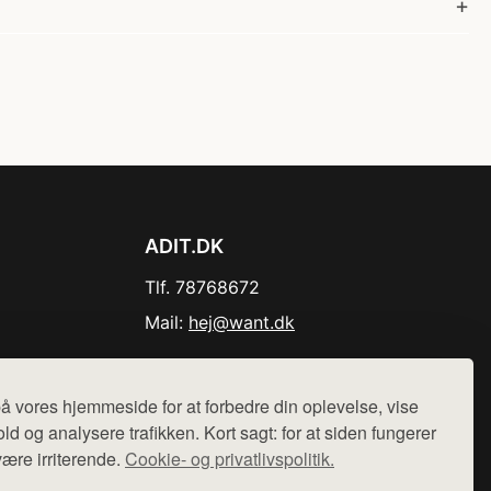
ADIT.DK
Tlf. 78768672
Mail:
hej@want.dk
Cookie- og privatlivspolitik
å vores hjemmeside for at forbedre din oplevelse, vise
ld og analysere trafikken. Kort sagt: for at siden fungerer
være irriterende.
Cookie- og privatlivspolitik.
r sælges ikke varer fra denne side - vi henviser til de shops,