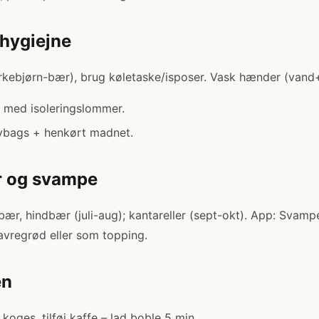
 hygiejne
kebjørn-bær), brug køletaske/isposer. Vask hænder (vand+
med isoleringslommer.
bags + henkørt madnet.
r og svampe
bær, hindbær (juli-aug); kantareller (sept-okt). App: Svamp
havregrød eller som topping.
en
koges, tilføj kaffe – lad boble 5 min.