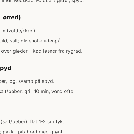
ammer. Redskab: Foldbart gitter, spyd.
. ørred)
n indvolde/skæl).
ild, salt; olivenolie udenpå.
e over gløder – kød løsner fra rygrad.
spyd
er, løg, svamp på spyd.
salt/peber; grill 10 min, vend ofte.
salt/peber); flat 1-2 cm tyk.
e; pakk i pitabrød med grønt.