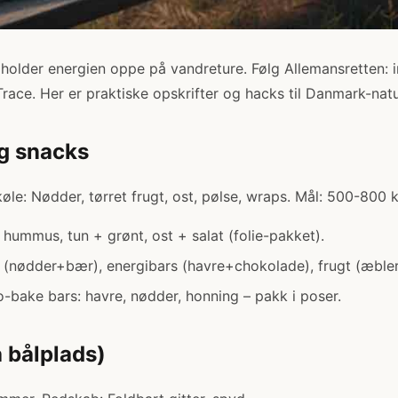
holder energien oppe på vandreture. Følg Allemansretten: 
race. Her er praktiske opskrifter og hacks til Danmark-nat
g snacks
øle: Nødder, tørret frugt, ost, pølse, wraps. Mål: 500-800 k
 hummus, tun + grønt, ost + salat (folie-pakket).
x (nødder+bær), energibars (havre+chokolade), frugt (æbler
-bake bars: havre, nødder, honning – pakk i poser.
å bålplads)