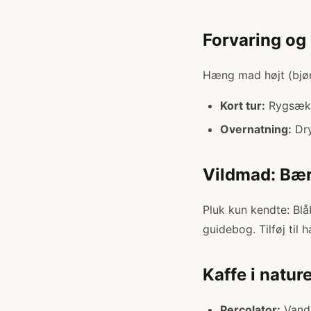
Forvaring og
Hæng mad højt (bjør
Kort tur:
Rygsæk 
Overnatning:
Dry
Vildmad: Bæ
Pluk kun kendte: Blå
guidebog. Tilføj til 
Kaffe i natur
Percolator:
Vand 