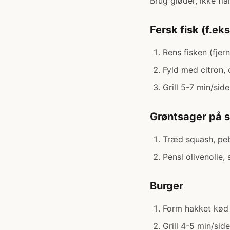
Brug gløder, ikke fl
Fersk fisk (f.eks
Rens fisken (fjer
Fyld med citron, d
Grill 5-7 min/sid
Grøntsager på 
Træd squash, peb
Pensl olivenolie, 
Burger
Form hakket kød (
Grill 4-5 min/sid