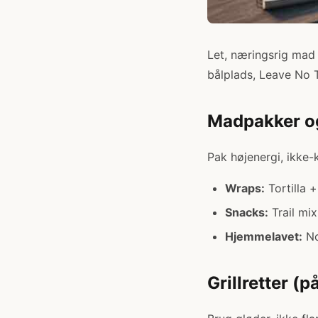
Let, næringsrig mad 
bålplads, Leave No T
Madpakker o
Pak højenergi, ikke-k
Wraps:
Tortilla +
Snacks:
Trail mi
Hjemmelavet:
No
Grillretter (p