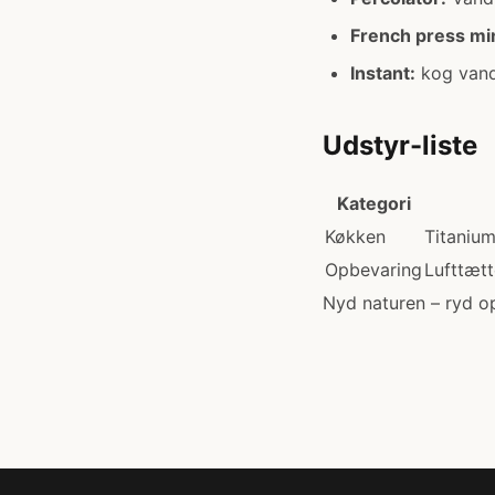
French press min
Instant:
kog vand 
Udstyr-liste
Kategori
Køkken
Titanium
Opbevaring
Lufttætt
Nyd naturen – ryd op