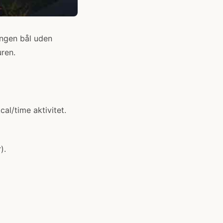
ingen bål uden
uren.
cal/time aktivitet.
).