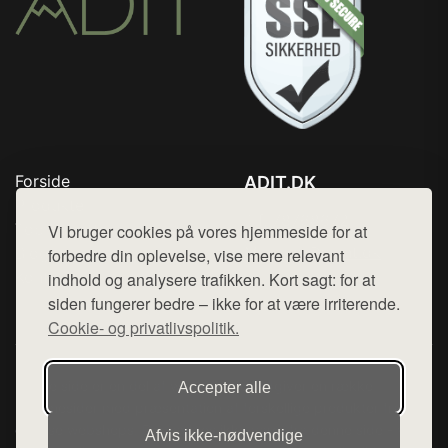
Forside
ADIT.DK
Produkter
Tlf. 78768672
Top Rabatter
Vi bruger cookies på vores hjemmeside for at
Mail:
hej@want.dk
Blog
forbedre din oplevelse, vise mere relevant
Kontakt
indhold og analysere trafikken. Kort sagt: for at
Cookie- og privatlivspolitik
siden fungerer bedre – ikke for at være irriterende.
Cookie- og privatlivspolitik.
Denne side er en del af want.dk, der udgiver en række
Accepter alle
hjemmesider med præsentation af forskellige produkter fra
diverse webshops. Der sælges ikke varer fra denne side - vi
Afvis ikke‑nødvendige