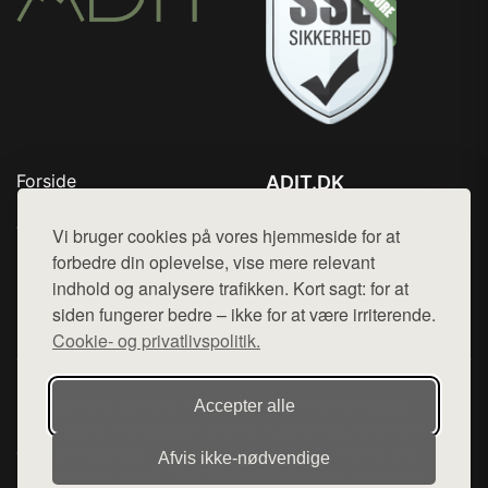
Forside
ADIT.DK
Produkter
Tlf. 78768672
Top Rabatter
Vi bruger cookies på vores hjemmeside for at
Mail:
hej@want.dk
Blog
forbedre din oplevelse, vise mere relevant
Kontakt
indhold og analysere trafikken. Kort sagt: for at
Cookie- og privatlivspolitik
siden fungerer bedre – ikke for at være irriterende.
Cookie- og privatlivspolitik.
Denne side er en del af want.dk, der udgiver en række
Accepter alle
hjemmesider med præsentation af forskellige produkter fra
diverse webshops. Der sælges ikke varer fra denne side - vi
Afvis ikke‑nødvendige
henviser til de shops, som sælger varen. Vi har heller ikke