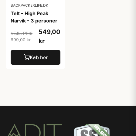
BACKPACKERLIFE.DK
Telt - High Peak
Narvik - 3 personer
549,00
VEJL. PRIS
699,00 kr
kr
Køb her