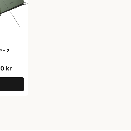
P - 2
0 kr