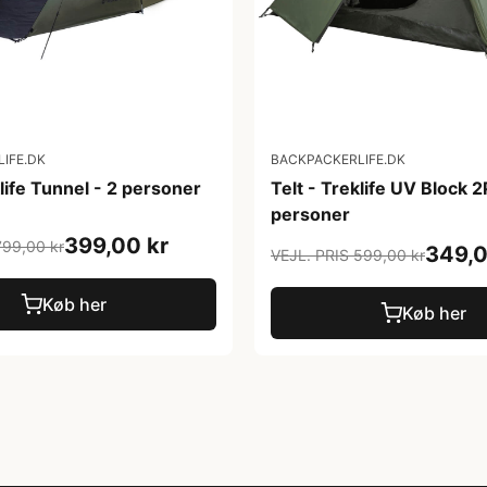
IFE.DK
BACKPACKERLIFE.DK
klife Tunnel - 2 personer
Telt - Treklife UV Block 2
personer
399,00 kr
799,00 kr
349,0
VEJL. PRIS 599,00 kr
Køb her
Køb her