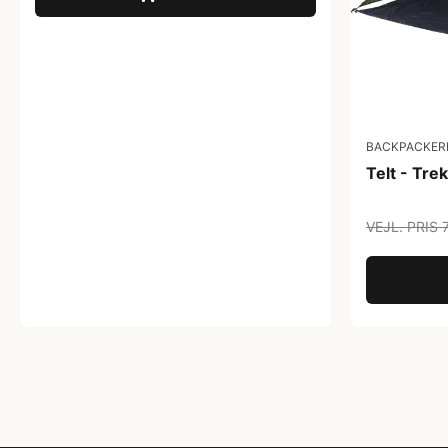
BACKPACKERL
Telt - Tre
VEJL. PRIS 