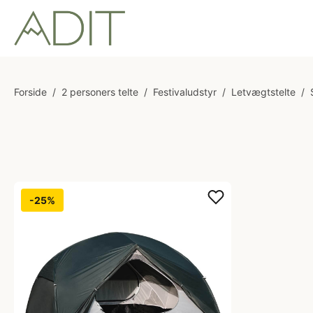
Forside
/
2 personers telte
/
Festivaludstyr
/
Letvægtstelte
/
-25%