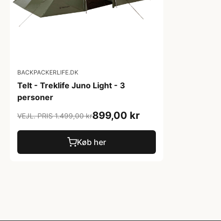
BACKPACKERLIFE.DK
Telt - Treklife Juno Light - 3
personer
899,00 kr
VEJL. PRIS 1.499,00 kr
Køb her