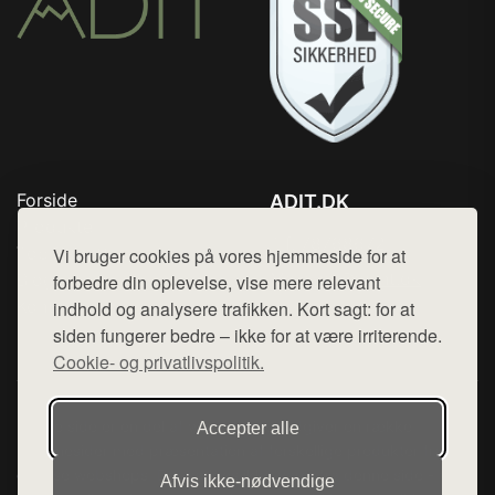
Forside
ADIT.DK
Produkter
Tlf. 78768672
Top Rabatter
Vi bruger cookies på vores hjemmeside for at
Mail:
hej@want.dk
Blog
forbedre din oplevelse, vise mere relevant
Kontakt
indhold og analysere trafikken. Kort sagt: for at
Cookie- og privatlivspolitik
siden fungerer bedre – ikke for at være irriterende.
Cookie- og privatlivspolitik.
Denne side er en del af want.dk, der udgiver en række
Accepter alle
hjemmesider med præsentation af forskellige produkter fra
diverse webshops. Der sælges ikke varer fra denne side - vi
Afvis ikke‑nødvendige