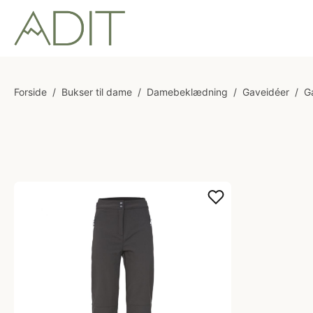
Forside
/
Bukser til dame
/
Damebeklædning
/
Gaveidéer
/
G