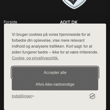
Forside
ADIT.DK
Produkter
Tlf. 78768672
Top Rabatter
Vi bruger cookies på vores hjemmeside for at
Mail:
hej@want.dk
Blog
forbedre din oplevelse, vise mere relevant
Kontakt
indhold og analysere trafikken. Kort sagt: for at
Cookie- og privatlivspolitik
siden fungerer bedre – ikke for at være irriterende.
Cookie- og privatlivspolitik.
Denne side er en del af want.dk, der udgiver en række
Accepter alle
hjemmesider med præsentation af forskellige produkter fra
diverse webshops. Der sælges ikke varer fra denne side - vi
Afvis ikke‑nødvendige
henviser til de shops, som sælger varen. Vi har heller ikke
varerne på lager.
Indstillinger
© 2026 adit.dk. Alle rettigheder forbeholdes.