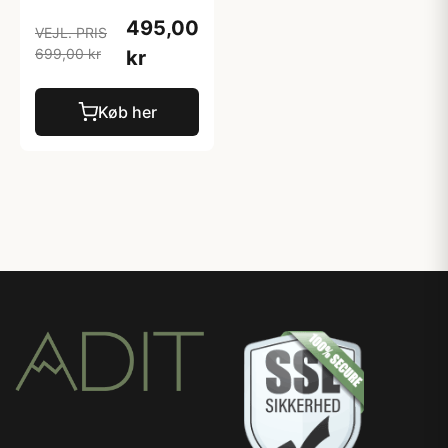
495,00
VEJL. PRIS
699,00 kr
kr
Køb her