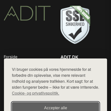
Forside
ADIT.DK
Produkter
Tlf. 78768672
Top Rabatter
Vi bruger cookies på vores hjemmeside for at
Mail:
hej@want.dk
Blog
forbedre din oplevelse, vise mere relevant
Kontakt
indhold og analysere trafikken. Kort sagt: for at
Cookie- og privatlivspolitik
siden fungerer bedre – ikke for at være irriterende.
Cookie- og privatlivspolitik.
Denne side er en del af want.dk, der udgiver en række
Accepter alle