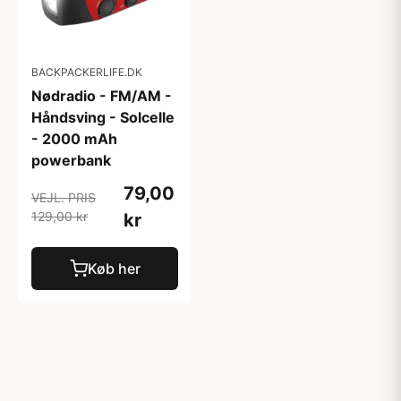
BACKPACKERLIFE.DK
Nødradio - FM/AM -
Håndsving - Solcelle
- 2000 mAh
powerbank
79,00
VEJL. PRIS
129,00 kr
kr
Køb her