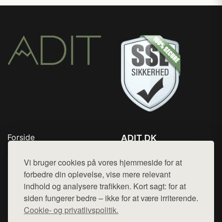
Forside
ADIT.DK
Produkter
Tlf. 78768672
Top Rabatter
Vi bruger cookies på vores hjemmeside for at
Mail:
hej@want.dk
Blog
forbedre din oplevelse, vise mere relevant
Kontakt
indhold og analysere trafikken. Kort sagt: for at
Cookie- og privatlivspolitik
siden fungerer bedre – ikke for at være irriterende.
Cookie- og privatlivspolitik.