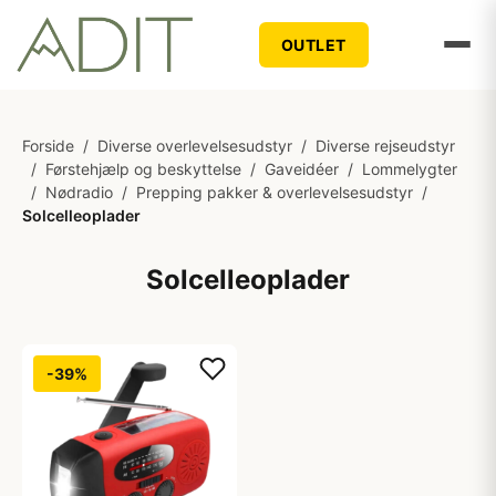
OUTLET
Forside
/
Diverse overlevelsesudstyr
/
Diverse rejseudstyr
/
Førstehjælp og beskyttelse
/
Gaveidéer
/
Lommelygter
/
Nødradio
/
Prepping pakker & overlevelsesudstyr
/
Solcelleoplader
Solcelleoplader
-39%