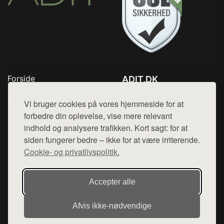
Forside
ADIT.DK
Produkter
Tlf. 78768672
Top Rabatter
Vi bruger cookies på vores hjemmeside for at
Mail:
hej@want.dk
Blog
forbedre din oplevelse, vise mere relevant
Kontakt
indhold og analysere trafikken. Kort sagt: for at
Cookie- og privatlivspolitik
siden fungerer bedre – ikke for at være irriterende.
Cookie- og privatlivspolitik.
Denne side er en del af want.dk, der udgiver en række
Accepter alle
hjemmesider med præsentation af forskellige produkter fra
diverse webshops. Der sælges ikke varer fra denne side - vi
Afvis ikke‑nødvendige
henviser til de shops, som sælger varen. Vi har heller ikke