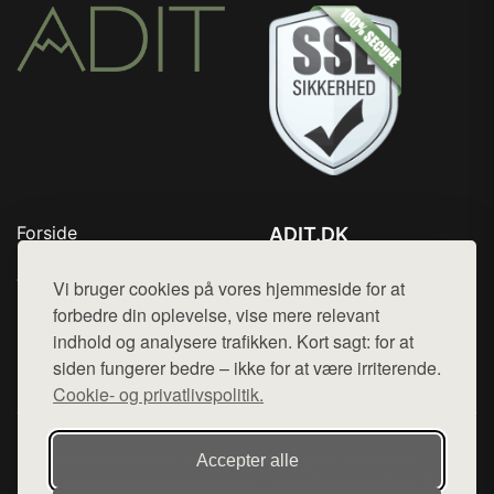
Forside
ADIT.DK
Produkter
Tlf. 78768672
Top Rabatter
Vi bruger cookies på vores hjemmeside for at
Mail:
hej@want.dk
Blog
forbedre din oplevelse, vise mere relevant
Kontakt
indhold og analysere trafikken. Kort sagt: for at
Cookie- og privatlivspolitik
siden fungerer bedre – ikke for at være irriterende.
Cookie- og privatlivspolitik.
Denne side er en del af want.dk, der udgiver en række
Accepter alle
hjemmesider med præsentation af forskellige produkter fra