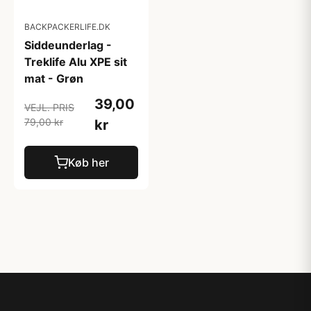
BACKPACKERLIFE.DK
Siddeunderlag -
Treklife Alu XPE sit
mat - Grøn
39,00
VEJL. PRIS
79,00 kr
kr
Køb her