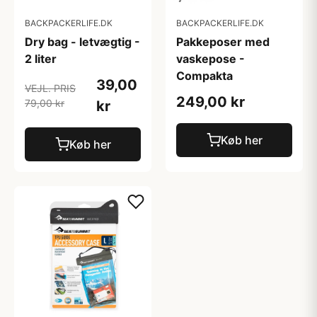
BACKPACKERLIFE.DK
BACKPACKERLIFE.DK
Dry bag - letvægtig -
Pakkeposer med
2 liter
vaskepose -
Compakta
39,00
VEJL. PRIS
249,00 kr
79,00 kr
kr
Køb her
Køb her