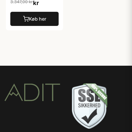
3.347,00 kr
kr
Køb her