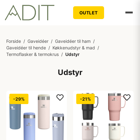
OUTLET
Forside
/
Gaveidéer
/
Gaveidéer til ham
/
Gaveidéer til hende
/
Køkkenudstyr & mad
/
Termoflasker & termokrus
/
Udstyr
Udstyr
-29%
-21%