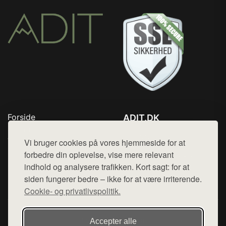
Forside
ADIT.DK
Produkter
Tlf. 78768672
Top Rabatter
Vi bruger cookies på vores hjemmeside for at
Mail:
hej@want.dk
Blog
forbedre din oplevelse, vise mere relevant
Kontakt
indhold og analysere trafikken. Kort sagt: for at
Cookie- og privatlivspolitik
siden fungerer bedre – ikke for at være irriterende.
Cookie- og privatlivspolitik.
Denne side er en del af want.dk, der udgiver en række
Accepter alle