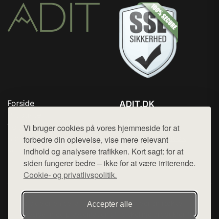
Forside
ADIT.DK
Produkter
Tlf. 78768672
Top Rabatter
Vi bruger cookies på vores hjemmeside for at
Mail:
hej@want.dk
Blog
forbedre din oplevelse, vise mere relevant
Kontakt
indhold og analysere trafikken. Kort sagt: for at
Cookie- og privatlivspolitik
siden fungerer bedre – ikke for at være irriterende.
Cookie- og privatlivspolitik.
Denne side er en del af want.dk, der udgiver en række
Accepter alle
hjemmesider med præsentation af forskellige produkter fra