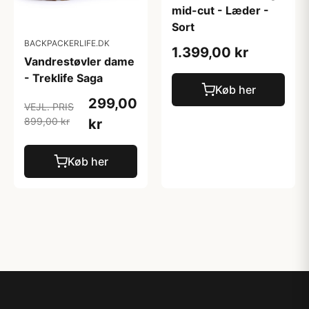
mid-cut - Læder -
Sort
BACKPACKERLIFE.DK
1.399,00 kr
Vandrestøvler dame
- Treklife Saga
Køb her
299,00
VEJL. PRIS
899,00 kr
kr
Køb her