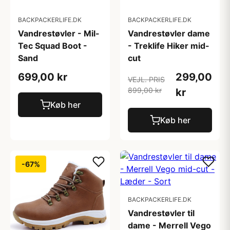
BACKPACKERLIFE.DK
BACKPACKERLIFE.DK
Vandrestøvler - Mil-
Vandrestøvler dame
Tec Squad Boot -
- Treklife Hiker mid-
Sand
cut
699,00 kr
299,00
VEJL. PRIS
899,00 kr
kr
Køb her
Køb her
-67%
BACKPACKERLIFE.DK
Vandrestøvler til
dame - Merrell Vego