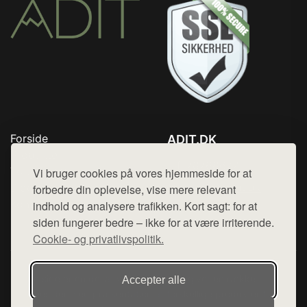
Forside
ADIT.DK
Produkter
Tlf. 78768672
Top Rabatter
Vi bruger cookies på vores hjemmeside for at
Mail:
hej@want.dk
Blog
forbedre din oplevelse, vise mere relevant
Kontakt
indhold og analysere trafikken. Kort sagt: for at
Cookie- og privatlivspolitik
siden fungerer bedre – ikke for at være irriterende.
Cookie- og privatlivspolitik.
Denne side er en del af want.dk, der udgiver en række
Accepter alle
hjemmesider med præsentation af forskellige produkter fra