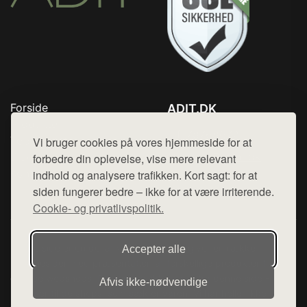
Forside
ADIT.DK
Produkter
Tlf. 78768672
Top Rabatter
Vi bruger cookies på vores hjemmeside for at
Mail:
hej@want.dk
Blog
forbedre din oplevelse, vise mere relevant
Kontakt
indhold og analysere trafikken. Kort sagt: for at
Cookie- og privatlivspolitik
siden fungerer bedre – ikke for at være irriterende.
Cookie- og privatlivspolitik.
Denne side er en del af want.dk, der udgiver en række
Accepter alle
hjemmesider med præsentation af forskellige produkter fra
diverse webshops. Der sælges ikke varer fra denne side - vi
Afvis ikke‑nødvendige
henviser til de shops, som sælger varen. Vi har heller ikke