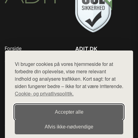
Forside
ADIT.DK
Produkter
Tlf. 78768672
Top Rabatter
Vi bruger cookies på vores hjemmeside for at
Mail:
hej@want.dk
Blog
forbedre din oplevelse, vise mere relevant
Kontakt
indhold og analysere trafikken. Kort sagt: for at
Cookie- og privatlivspolitik
siden fungerer bedre – ikke for at være irriterende.
Cookie- og privatlivspolitik.
Denne side er en del af want.dk, der udgiver en række
Accepter alle
hjemmesider med præsentation af forskellige produkter fra
diverse webshops. Der sælges ikke varer fra denne side - vi
Afvis ikke‑nødvendige
henviser til de shops, som sælger varen. Vi har heller ikke