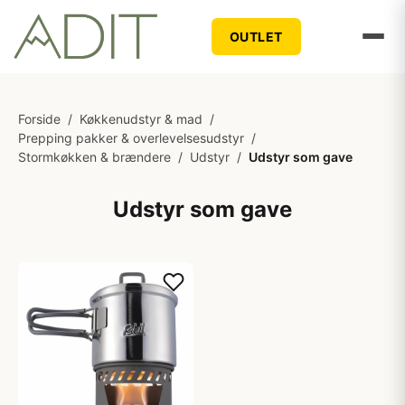
OUTLET
Forside
/
Køkkenudstyr & mad
/
Prepping pakker & overlevelsesudstyr
/
Stormkøkken & brændere
/
Udstyr
/
Udstyr som gave
Udstyr som gave