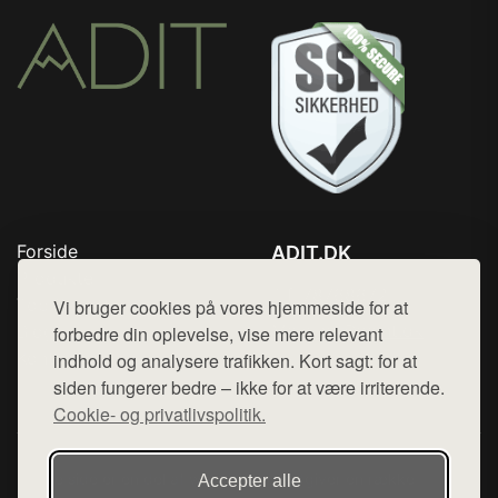
Forside
ADIT.DK
Produkter
Tlf. 78768672
Top Rabatter
Vi bruger cookies på vores hjemmeside for at
Mail:
hej@want.dk
Blog
forbedre din oplevelse, vise mere relevant
Kontakt
indhold og analysere trafikken. Kort sagt: for at
Cookie- og privatlivspolitik
siden fungerer bedre – ikke for at være irriterende.
Cookie- og privatlivspolitik.
Denne side er en del af want.dk, der udgiver en række
Accepter alle