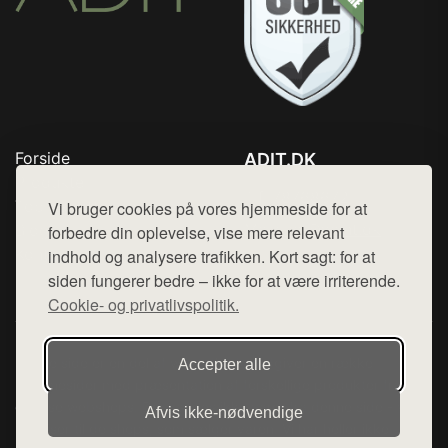
Forside
ADIT.DK
Produkter
Tlf. 78768672
Top Rabatter
Vi bruger cookies på vores hjemmeside for at
Mail:
hej@want.dk
Blog
forbedre din oplevelse, vise mere relevant
Kontakt
indhold og analysere trafikken. Kort sagt: for at
Cookie- og privatlivspolitik
siden fungerer bedre – ikke for at være irriterende.
Cookie- og privatlivspolitik.
Denne side er en del af want.dk, der udgiver en række
Accepter alle
hjemmesider med præsentation af forskellige produkter fra
diverse webshops. Der sælges ikke varer fra denne side - vi
Afvis ikke‑nødvendige
henviser til de shops, som sælger varen. Vi har heller ikke