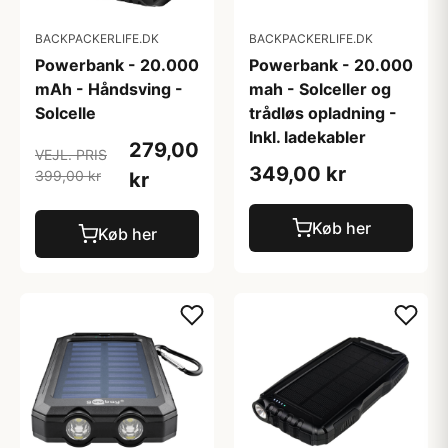
BACKPACKERLIFE.DK
BACKPACKERLIFE.DK
Powerbank - 20.000
Powerbank - 20.000
mAh - Håndsving -
mah - Solceller og
Solcelle
trådløs opladning -
Inkl. ladekabler
279,00
VEJL. PRIS
349,00 kr
399,00 kr
kr
Køb her
Køb her