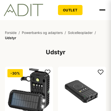
OUTLET
Forside
/
Powerbanks og adapters
/
Solcelleoplader
/
Udstyr
Udstyr
-30%