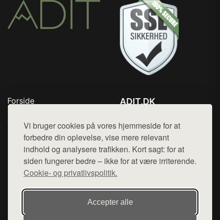
Forside
ADIT.DK
Produkter
Tlf. 78768672
Top Rabatter
Vi bruger cookies på vores hjemmeside for at
Mail:
hej@want.dk
Blog
forbedre din oplevelse, vise mere relevant
Kontakt
indhold og analysere trafikken. Kort sagt: for at
Cookie- og privatlivspolitik
siden fungerer bedre – ikke for at være irriterende.
Cookie- og privatlivspolitik.
Denne side er en del af want.dk, der udgiver en række
Accepter alle
hjemmesider med præsentation af forskellige produkter fra