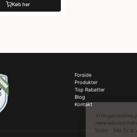
Køb her
Forside
Produkter
Top Rabatter
Blog
Kontakt
Vi bruger cookies p
mere relevant indho
bedre – ikke for at 