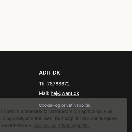
ADIT.DK
Tlf. 78768672
Mail:
hej@want.dk
Cookie- og privatlivspolitik
å vores hjemmeside for at forbedre din oplevelse, vise
ld og analysere trafikken. Kort sagt: for at siden fungerer
være irriterende.
Cookie- og privatlivspolitik.