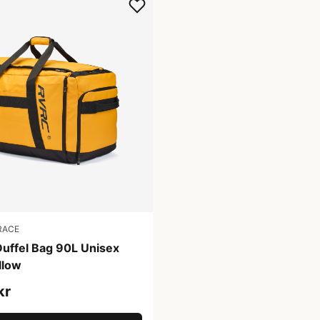
RACE
Duffel Bag 90L Unisex
llow
kr