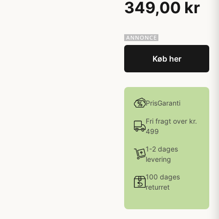
349,00 kr
Køb her
PrisGaranti
Fri fragt over kr.
499
1-2 dages
levering
100 dages
returret