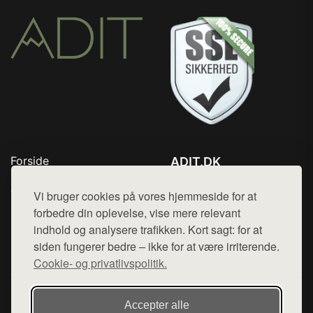
Forside
ADIT.DK
Produkter
Tlf. 78768672
Top Rabatter
Vi bruger cookies på vores hjemmeside for at
Mail:
hej@want.dk
Blog
forbedre din oplevelse, vise mere relevant
Kontakt
indhold og analysere trafikken. Kort sagt: for at
Cookie- og privatlivspolitik
siden fungerer bedre – ikke for at være irriterende.
Cookie- og privatlivspolitik.
Denne side er en del af want.dk, der udgiver en række
Accepter alle