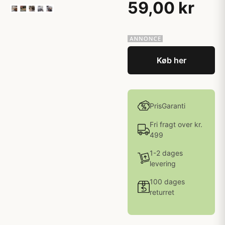
59,00 kr
Køb her
PrisGaranti
Fri fragt over kr.
499
1-2 dages
levering
100 dages
returret