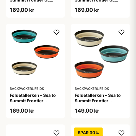
Cutlery Set - HA Alu - 3-
Collapsible Cup
169,00 kr
169,00 kr
stk
BACKPACKERLIFE.DK
BACKPACKERLIFE.DK
Foldetallerken - Sea to
Foldetallerken - Sea to
Summit Frontier
Summit Frontier
Collapsible Bowl - Large
Collapsible Bowl -
169,00 kr
149,00 kr
Medium
SPAR 30%