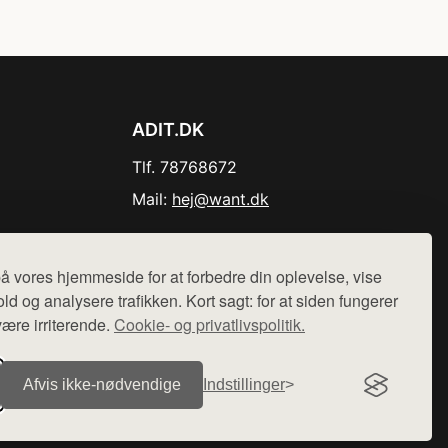
ADIT.DK
Tlf. 78768672
Mail:
hej@want.dk
Cookie- og privatlivspolitik
å vores hjemmeside for at forbedre din oplevelse, vise
ld og analysere trafikken. Kort sagt: for at siden fungerer
være irriterende.
Cookie- og privatlivspolitik.
r sælges ikke varer fra denne side - vi henviser til de shops,
Afvis ikke‑nødvendige
Indstillinger