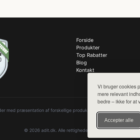
Forside
Produkter
Top Rabatter
Blog
Kontakt
Vi bruger cookies p
mere relevant indho
bedre – ikke for at 
r med præsentation af forskellige produkter fra diverse webshops. De
Accepter alle
© 2026 adit.dk. Alle rettigheder forbeholdes.