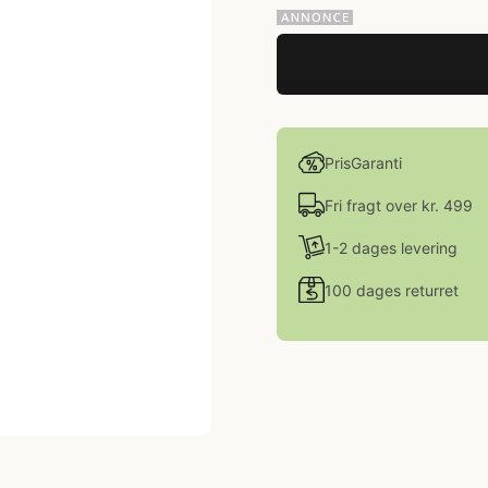
PrisGaranti
Fri fragt over kr. 499
1-2 dages levering
100 dages returret