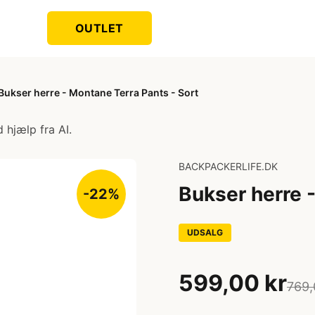
OUTLET
Bukser herre - Montane Terra Pants - Sort
 hjælp fra AI.
BACKPACKERLIFE.DK
Bukser herre 
-22%
UDSALG
599,00 kr
769,