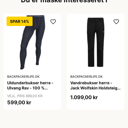
SPAR 14%
BACKPACKERLIFE.DK
BACKPACKERLIFE.DK
Uldunderbukser herre -
Vandrebukser herre -
Ulvang Rav - 100 %
Jack Wolfskin Holdsteig
merino uld
Pants M - Sort
VEJL. PRIS 699,00 KR
1.099,00 kr
599,00 kr