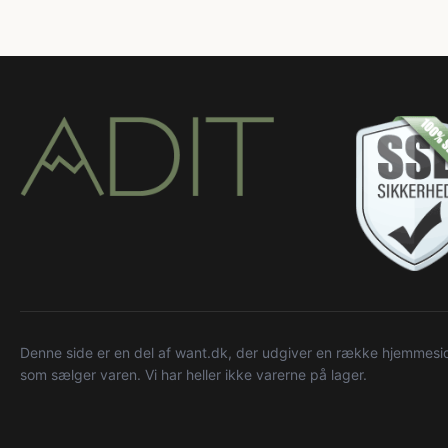
Denne side er en del af want.dk, der udgiver en række hjemmeside
som sælger varen. Vi har heller ikke varerne på lager.