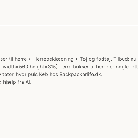
ser til herre > Herrebeklædning > Tøj og fodtøj. Tilbud: nu
th=560 height=315] Terra bukser til herre er nogle lette
iviteter, hvor puls Køb hos Backpackerlife.dk.
 hjælp fra AI.