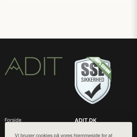
Forside
ADIT.DK
Produkter
Tlf. 78768672
Top Rabatter
Vi bruger cookies på vores hjemmeside for at