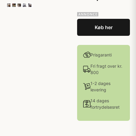
Køb her
Prisgaranti
Fri fragt over kr.
800
1-2 dages
levering
14 dages
fortrydelsesret