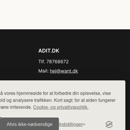
ADIT.DK
Tlf. 78768672
Mail:
hej@want.dk
Cookie- og privatlivspolitik
å vores hjemmeside for at forbedre din oplevelse, vise
ld og analysere trafikken. Kort sagt: for at siden fungerer
være irriterende.
Cookie- og privatlivspolitik.
r sælges ikke varer fra denne side - vi henviser til de shops,
Afvis ikke‑nødvendige
Indstillinger