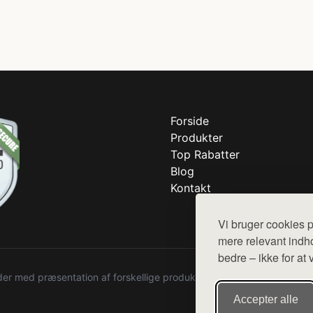
Forside
Produkter
Top Rabatter
Blog
Kontakt
Vi bruger cookies p
mere relevant indho
bedre – ikke for at 
r med præsentation af forskellige produkter fra diverse webshops. De
Accepter alle