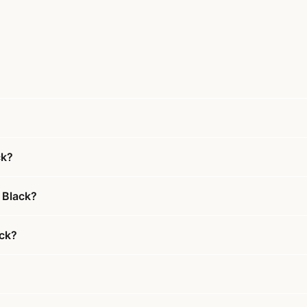
ck?
 Black?
ack?