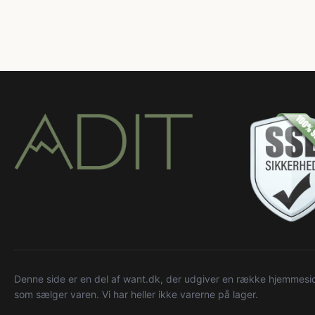
Denne side er en del af want.dk, der udgiver en række hjemmeside
som sælger varen. Vi har heller ikke varerne på lager.