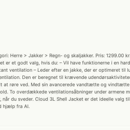
ri: Herre > Jakker > Regn- og skaljakker. Pris: 1299.00 kr.
et er et godt valg, hvis du: – Vil have funktionerne i en har
tant ventilation – Leder efter en jakke, der er optimeret til
ilation. Den er beregnet til krævende udendørsaktiviteter 
 blødt at røre ved. Med sin avancerede vandtætte og vindt
ld. To overdækkede ventilationsåbninger under armene me
når du sveder. Cloud 3L Shell Jacket er det ideelle valg til 
 hjælp fra AI.