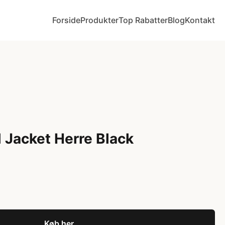
Forside
Produkter
Top Rabatter
Blog
Kontakt
l Jacket Herre Black
Køb her