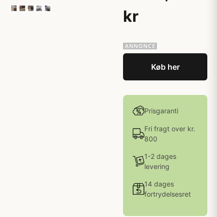
kr
Køb her
Prisgaranti
Fri fragt over kr.
800
1-2 dages
levering
14 dages
fortrydelsesret