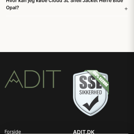
Hvor kan jeg købe Cloud 3L Shell Jacket Herre Blue
Opal?
Forside
ADIT.DK