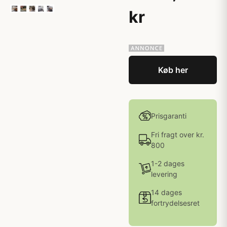
kr
Køb her
Prisgaranti
Fri fragt over kr.
800
1-2 dages
levering
14 dages
fortrydelsesret