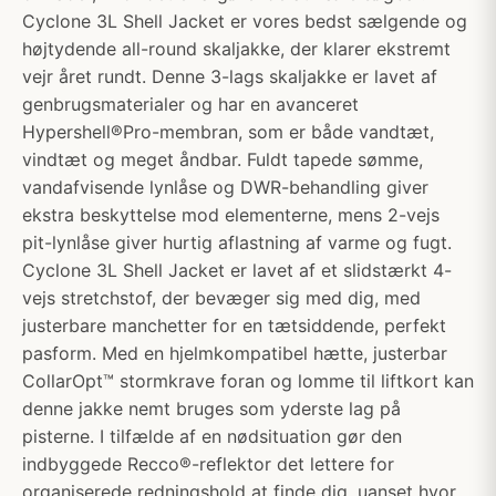
Cyclone 3L Shell Jacket er vores bedst sælgende og
højtydende all-round skaljakke, der klarer ekstremt
vejr året rundt. Denne 3-lags skaljakke er lavet af
genbrugsmaterialer og har en avanceret
Hypershell®Pro-membran, som er både vandtæt,
vindtæt og meget åndbar. Fuldt tapede sømme,
vandafvisende lynlåse og DWR-behandling giver
ekstra beskyttelse mod elementerne, mens 2-vejs
pit-lynlåse giver hurtig aflastning af varme og fugt.
Cyclone 3L Shell Jacket er lavet af et slidstærkt 4-
vejs stretchstof, der bevæger sig med dig, med
justerbare manchetter for en tætsiddende, perfekt
pasform. Med en hjelmkompatibel hætte, justerbar
CollarOpt™ stormkrave foran og lomme til liftkort kan
denne jakke nemt bruges som yderste lag på
pisterne. I tilfælde af en nødsituation gør den
indbyggede Recco®-reflektor det lettere for
organiserede redningshold at finde dig, uanset hvor