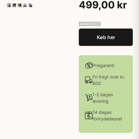
499,00 kr
Køb her
Prisgaranti
Fri fragt over kr.
800
1-2 dages
levering
14 dages
fortrydelsesret