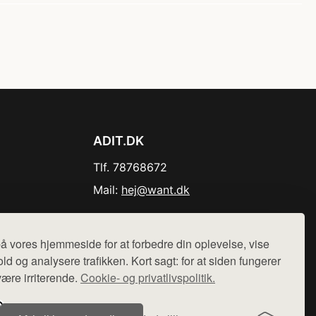
ADIT.DK
Tlf. 78768672
Mail:
hej@want.dk
Cookie- og privatlivspolitik
å vores hjemmeside for at forbedre din oplevelse, vise
ld og analysere trafikken. Kort sagt: for at siden fungerer
være irriterende.
Cookie- og privatlivspolitik.
r sælges ikke varer fra denne side - vi henviser til de shops,