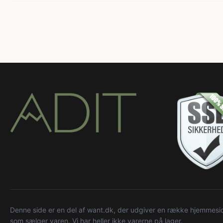
Denne side er en del af want.dk, der udgiver en række hjemmeside
som sælger varen. Vi har heller ikke varerne på lager.