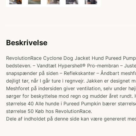
Beskrivelse
RevolutionRace Cyclone Dog Jacket Hund Pureed Pumpkin.
bedsteven. – Vandtæt Hypershell® Pro-membran – Justerb
snapspænder på siden – Reflekskanter – Åndbart meshfor
dejligt tør, når I går ture i regnvejr. Jakken er design
Meshforet på indersiden giver ventilation, selv under høji
sørger for beskyttelse mod regn og mudder året rundt. H
størrelse 40 Alle hunde i Pureed Pumpkin bærer størrels
størrelse 50 Køb hos RevolutionRace.
Dele af indholdet på denne side kan være genereret med