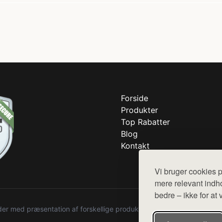
Forside
Produkter
Top Rabatter
Blog
Kontakt
Vi bruger cookies p
mere relevant indho
bedre – ikke for at 
r med præsentation af forskellige produkter fra diverse webshops. De