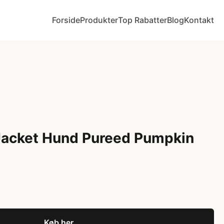
Forside
Produkter
Top Rabatter
Blog
Kontakt
Jacket Hund Pureed Pumpkin
Køb her