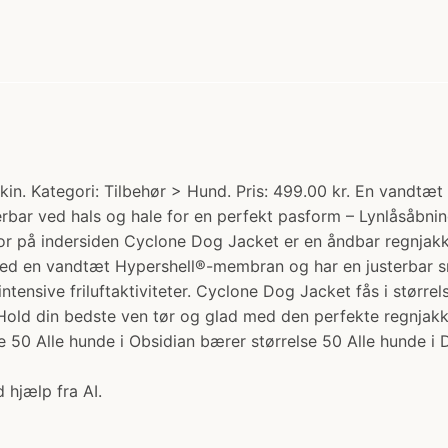
 Kategori: Tilbehør > Hund. Pris: 499.00 kr. En vandtæt o
ar ved hals og hale for en perfekt pasform – Lynlåsåbning
 på indersiden Cyclone Dog Jacket er en åndbar regnjakke
et med en vandtæt Hypershell®-membran og har en justerbar s
ntensive friluftaktiviteter. Cyclone Dog Jacket fås i størrel
old din bedste ven tør og glad med den perfekte regnjakke t
e 50 Alle hunde i Obsidian bærer størrelse 50 Alle hunde i 
 hjælp fra AI.