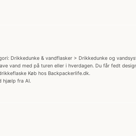
gori: Drikkedunke & vandflasker > Drikkedunke og vandsyst
 have vand med på turen eller i hverdagen. Du får fedt desi
rikkeflaske Køb hos Backpackerlife.dk.
 hjælp fra AI.