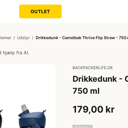
OUTLET
stemer
/
Udstyr
/
Drikkedunk - Camelbak Thrive Flip Straw - 750 
 hjælp fra AI.
BACKPACKERLIFE.DK
Drikkedunk - 
750 ml
179,00 kr