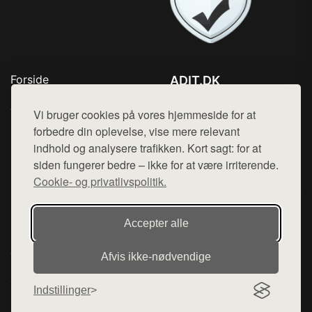
Forside
ADIT.DK
Produkter
Tlf. 78768672
Top Rabatter
Vi bruger cookies på vores hjemmeside for at
Mail:
hej@want.dk
Blog
forbedre din oplevelse, vise mere relevant
Kontakt
indhold og analysere trafikken. Kort sagt: for at
Cookie- og privatlivspolitik
siden fungerer bedre – ikke for at være irriterende.
Cookie- og privatlivspolitik.
Denne side er en del af want.dk, der udgiver en række
Accepter alle
hjemmesider med præsentation af forskellige produkter fra
diverse webshops. Der sælges ikke varer fra denne side - vi
Afvis ikke‑nødvendige
henviser til de shops, som sælger varen. Vi har heller ikke
varerne på lager.
Indstillinger