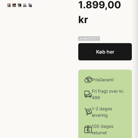
1.899,00
kr
Køb her
PrisGaranti
Fri fragt over kr.
499
1-2 dages
levering
100 dages
returret