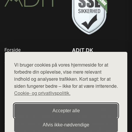
Forside
ADIT.DK
Produkter
Tlf. 78768672
Top Rabatter
Vi bruger cookies på vores hjemmeside for at
Mail:
hej@want.dk
Blog
forbedre din oplevelse, vise mere relevant
Kontakt
indhold og analysere trafikken. Kort sagt: for at
Cookie- og privatlivspolitik
siden fungerer bedre – ikke for at være irriterende.
Cookie- og privatlivspolitik.
Denne side er en del af want.dk, der udgiver en række
Accepter alle
hjemmesider med præsentation af forskellige produkter fra
diverse webshops. Der sælges ikke varer fra denne side - vi
Afvis ikke‑nødvendige
henviser til de shops, som sælger varen. Vi har heller ikke