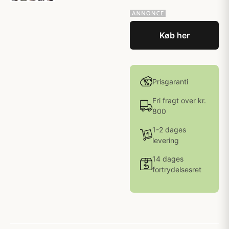
Køb her
Prisgaranti
Fri fragt over kr.
800
1-2 dages
levering
14 dages
fortrydelsesret