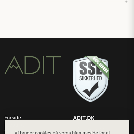
Forside
ADIT.DK
Produkter
Tlf. 78768672
Top Rabatter
Vi bruger cookies på vores hjemmeside for at