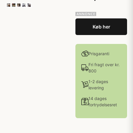
Køb her
Prisgaranti
Fri fragt over kr.
800
1-2 dages
levering
14 dages
fortrydelsesret