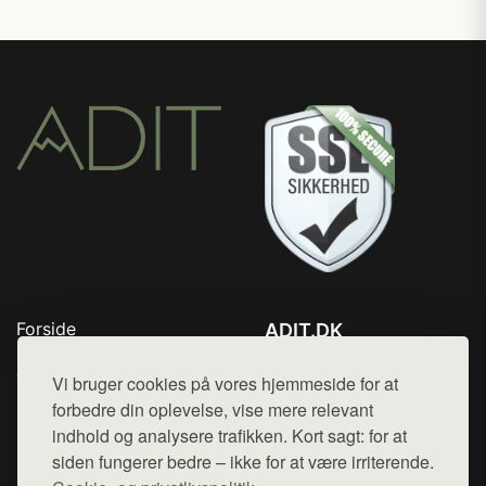
Forside
ADIT.DK
Produkter
Tlf. 78768672
Top Rabatter
Vi bruger cookies på vores hjemmeside for at
Mail:
hej@want.dk
Blog
forbedre din oplevelse, vise mere relevant
Kontakt
indhold og analysere trafikken. Kort sagt: for at
Cookie- og privatlivspolitik
siden fungerer bedre – ikke for at være irriterende.