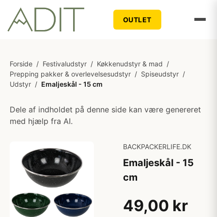
OUTLET
Forside
/
Festivaludstyr
/
Køkkenudstyr & mad
/
Prepping pakker & overlevelsesudstyr
/
Spiseudstyr
/
Udstyr
/
Emaljeskål - 15 cm
Dele af indholdet på denne side kan være genereret
med hjælp fra AI.
BACKPACKERLIFE.DK
Emaljeskål - 15
cm
49,00 kr