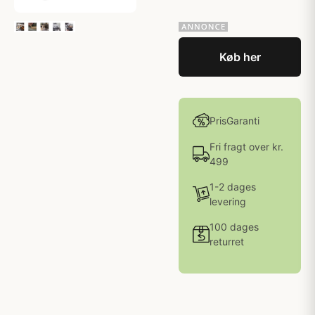
Køb her
PrisGaranti
Fri fragt over kr.
499
1-2 dages
levering
100 dages
returret