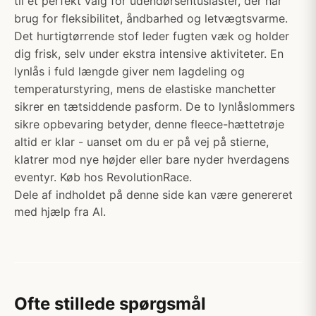
til et perfekt valg for udendørsentusiaster, der har
brug for fleksibilitet, åndbarhed og letvægtsvarme.
Det hurtigtørrende stof leder fugten væk og holder
dig frisk, selv under ekstra intensive aktiviteter. En
lynlås i fuld længde giver nem lagdeling og
temperaturstyring, mens de elastiske manchetter
sikrer en tætsiddende pasform. De to lynlåslommers
sikre opbevaring betyder, denne fleece-hættetrøje
altid er klar - uanset om du er på vej på stierne,
klatrer mod nye højder eller bare nyder hverdagens
eventyr. Køb hos RevolutionRace.
Dele af indholdet på denne side kan være genereret
med hjælp fra AI.
Ofte stillede spørgsmål