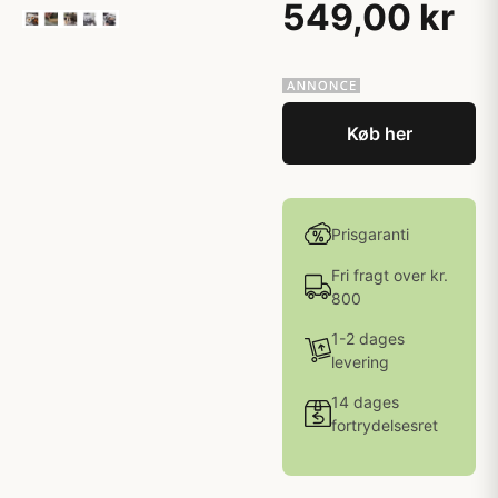
549,00 kr
Køb her
Prisgaranti
Fri fragt over kr.
800
1-2 dages
levering
14 dages
fortrydelsesret