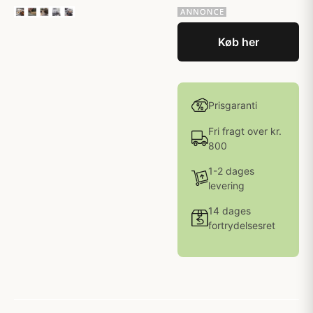
Køb her
Prisgaranti
Fri fragt over kr.
800
1-2 dages
levering
14 dages
fortrydelsesret