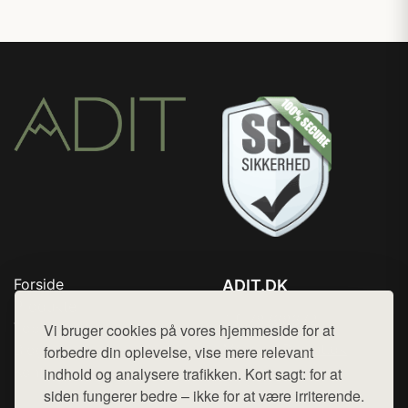
Forside
ADIT.DK
Produkter
Tlf. 78768672
Top Rabatter
Vi bruger cookies på vores hjemmeside for at
Mail:
hej@want.dk
Blog
forbedre din oplevelse, vise mere relevant
Kontakt
indhold og analysere trafikken. Kort sagt: for at
Cookie- og privatlivspolitik
siden fungerer bedre – ikke for at være irriterende.