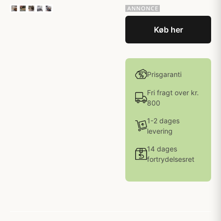
Køb her
Prisgaranti
Fri fragt over kr.
800
1-2 dages
levering
14 dages
fortrydelsesret