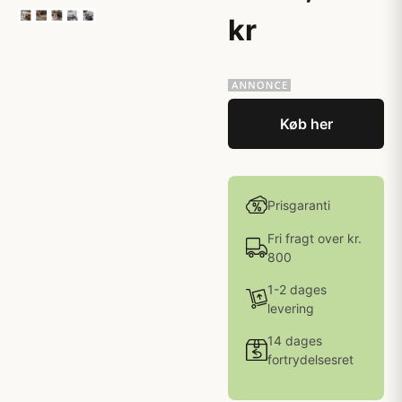
kr
Køb her
Prisgaranti
Fri fragt over kr.
800
1-2 dages
levering
14 dages
fortrydelsesret