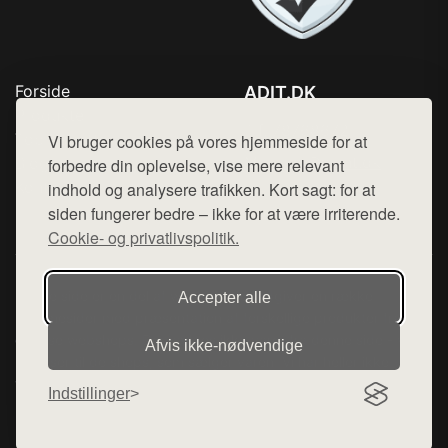
Forside
ADIT.DK
Produkter
Tlf. 78768672
Top Rabatter
Vi bruger cookies på vores hjemmeside for at
Mail:
hej@want.dk
Blog
forbedre din oplevelse, vise mere relevant
Kontakt
indhold og analysere trafikken. Kort sagt: for at
Cookie- og privatlivspolitik
siden fungerer bedre – ikke for at være irriterende.
Cookie- og privatlivspolitik.
Denne side er en del af want.dk, der udgiver en række
Accepter alle
hjemmesider med præsentation af forskellige produkter fra
diverse webshops. Der sælges ikke varer fra denne side - vi
Afvis ikke‑nødvendige
henviser til de shops, som sælger varen. Vi har heller ikke
varerne på lager.
Indstillinger
© 2026 adit.dk. Alle rettigheder forbeholdes.