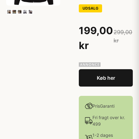
UDSALG
199,00
299,00
kr
kr
Køb her
PrisGaranti
Fri fragt over kr.
499
1-2 dages