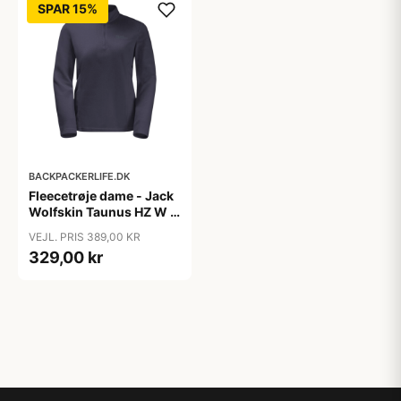
SPAR 15%
BACKPACKERLIFE.DK
Fleecetrøje dame - Jack
Wolfskin Taunus HZ W -
Grå (XS tilbage)
VEJL. PRIS 389,00 KR
329,00 kr