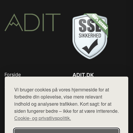
Forside
ADIT.DK
Produkter
Tlf. 78768672
Top Rabatter
Vi bruger cookies på vores hjemmeside for at
Mail:
hej@want.dk
Blog
forbedre din oplevelse, vise mere relevant
Kontakt
indhold og analysere trafikken. Kort sagt: for at
Cookie- og privatlivspolitik
siden fungerer bedre – ikke for at være irriterende.
Cookie- og privatlivspolitik.