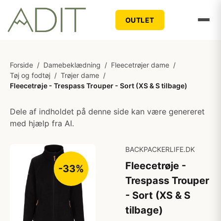
OUTLET
Forside
/
Damebeklædning
/
Fleecetrøjer dame
/
Tøj og fodtøj
/
Trøjer dame
/
Fleecetrøje - Trespass Trouper - Sort (XS & S tilbage)
Dele af indholdet på denne side kan være genereret
med hjælp fra AI.
BACKPACKERLIFE.DK
Fleecetrøje -
-33%
Trespass Trouper
- Sort (XS & S
tilbage)