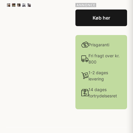
Køb her
Prisgaranti
Fri fragt over kr.
800
1-2 dages
levering
14 dages
fortrydelsesret