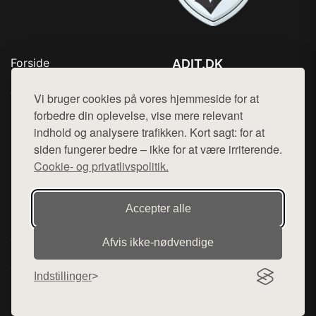
Forside
ADIT.DK
Produkter
Tlf. 78768672
Top Rabatter
Vi bruger cookies på vores hjemmeside for at
Mail:
hej@want.dk
Blog
forbedre din oplevelse, vise mere relevant
Kontakt
indhold og analysere trafikken. Kort sagt: for at
Cookie- og privatlivspolitik
siden fungerer bedre – ikke for at være irriterende.
Cookie- og privatlivspolitik.
Denne side er en del af want.dk, der udgiver en række
Accepter alle
hjemmesider med præsentation af forskellige produkter fra
diverse webshops. Der sælges ikke varer fra denne side - vi
Afvis ikke‑nødvendige
henviser til de shops, som sælger varen. Vi har heller ikke
varerne på lager.
Indstillinger
© 2026 adit.dk. Alle rettigheder forbeholdes.