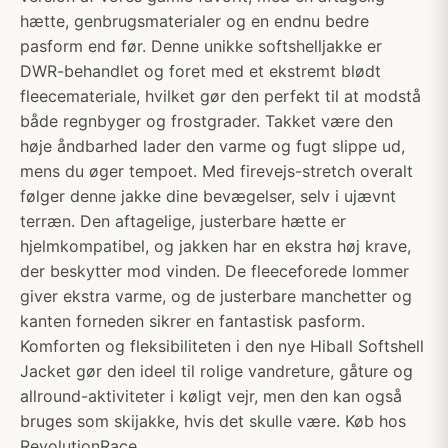
hætte, genbrugsmaterialer og en endnu bedre
pasform end før. Denne unikke softshelljakke er
DWR-behandlet og foret med et ekstremt blødt
fleecemateriale, hvilket gør den perfekt til at modstå
både regnbyger og frostgrader. Takket være den
høje åndbarhed lader den varme og fugt slippe ud,
mens du øger tempoet. Med firevejs-stretch overalt
følger denne jakke dine bevægelser, selv i ujævnt
terræn. Den aftagelige, justerbare hætte er
hjelmkompatibel, og jakken har en ekstra høj krave,
der beskytter mod vinden. De fleeceforede lommer
giver ekstra varme, og de justerbare manchetter og
kanten forneden sikrer en fantastisk pasform.
Komforten og fleksibiliteten i den nye Hiball Softshell
Jacket gør den ideel til rolige vandreture, gåture og
allround-aktiviteter i køligt vejr, men den kan også
bruges som skijakke, hvis det skulle være. Køb hos
RevolutionRace.