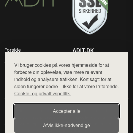
Forside
ADIT.DK
Produkter
Tlf. 78768672
Top Rabatter
Vi bruger cookies på vores hjemmeside for at
Mail:
hej@want.dk
Blog
forbedre din oplevelse, vise mere relevant
Kontakt
indhold og analysere trafikken. Kort sagt: for at
Cookie- og privatlivspolitik
siden fungerer bedre – ikke for at være irriterende.
Cookie- og privatlivspolitik.
Denne side er en del af want.dk, der udgiver en række
Accepter alle
hjemmesider med præsentation af forskellige produkter fra
diverse webshops. Der sælges ikke varer fra denne side - vi
Afvis ikke‑nødvendige
henviser til de shops, som sælger varen. Vi har heller ikke