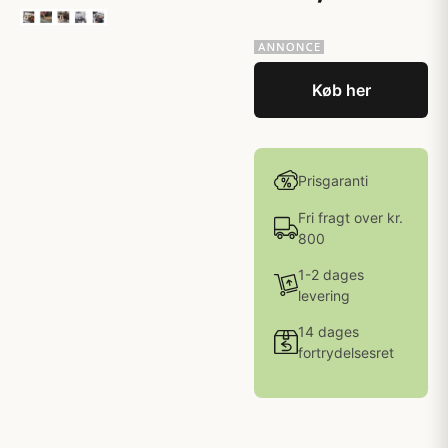
Køb her
Prisgaranti
Fri fragt over kr.
800
1-2 dages
levering
14 dages
fortrydelsesret