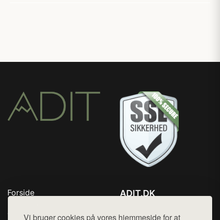
Forside
ADIT.DK
Produkter
Tlf. 78768672
Top Rabatter
Vi bruger cookies på vores hjemmeside for at