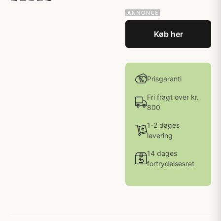
Køb her
Prisgaranti
Fri fragt over kr.
800
1-2 dages
levering
14 dages
fortrydelsesret