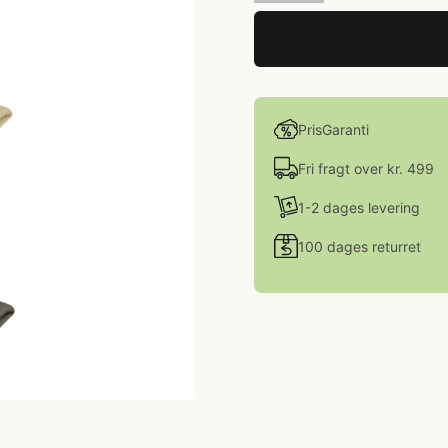
PrisGaranti
Fri fragt over kr. 499
1-2 dages levering
100 dages returret