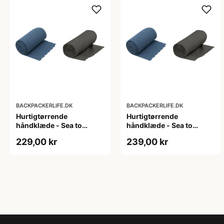
BACKPACKERLIFE.DK
BACKPACKERLIFE.DK
Hurtigtørrende
Hurtigtørrende
håndklæde - Sea to
håndklæde - Sea to
Summit Airlite Towel -
Summit Airlite Towel -
229,00 kr
239,00 kr
Large
Medium