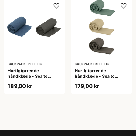
BACKPACKERLIFE.DK
BACKPACKERLIFE.DK
Hurtigtørrende
Hurtigtørrende
håndklæde - Sea to
håndklæde - Sea to
Summit Airlite Towel -
Summit Pocket Towel -
189,00 kr
179,00 kr
Small
Large