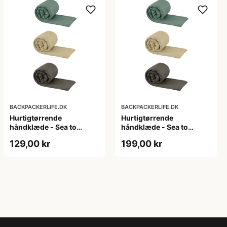
BACKPACKERLIFE.DK
BACKPACKERLIFE.DK
Hurtigtørrende
Hurtigtørrende
håndklæde - Sea to
håndklæde - Sea to
Summit Pocket Towel -
Summit Pocket Towel -
129,00 kr
199,00 kr
Small
XL