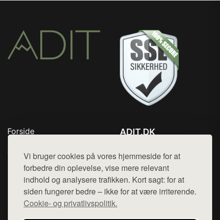
Forside
ADIT.DK
Produkter
Tlf. 78768672
Top Rabatter
Vi bruger cookies på vores hjemmeside for at
Mail:
hej@want.dk
Blog
forbedre din oplevelse, vise mere relevant
Kontakt
indhold og analysere trafikken. Kort sagt: for at
Cookie- og privatlivspolitik
siden fungerer bedre – ikke for at være irriterende.
Cookie- og privatlivspolitik.