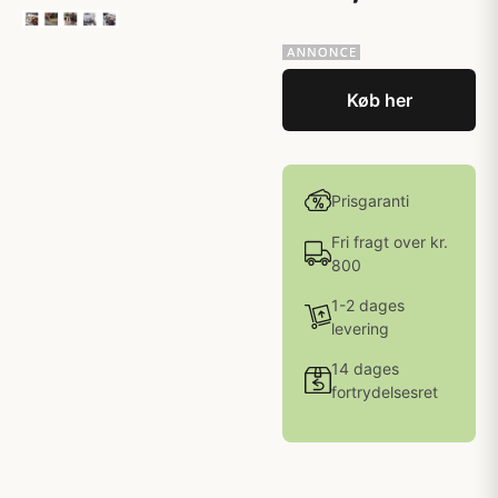
Køb her
Prisgaranti
Fri fragt over kr.
800
1-2 dages
levering
14 dages
fortrydelsesret